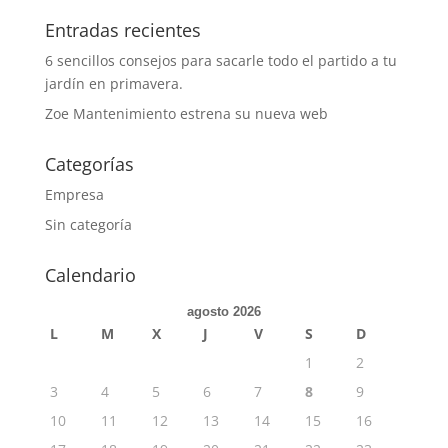
Entradas recientes
6 sencillos consejos para sacarle todo el partido a tu
jardín en primavera.
Zoe Mantenimiento estrena su nueva web
Categorías
Empresa
Sin categoría
Calendario
agosto 2026
L
M
X
J
V
S
D
1
2
3
4
5
6
7
8
9
10
11
12
13
14
15
16