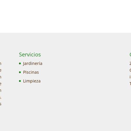
Servicios
n
Jardinería
e
Piscinas
n
Limpieza
e
n
,
s