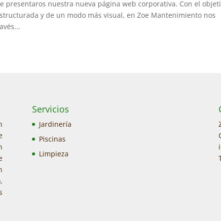
 presentaros nuestra nueva página web corporativa. Con el objet
 estructurada y de un modo más visual, en Zoe Mantenimiento nos
vés...
Servicios
n
Jardinería
e
Piscinas
n
Limpieza
e
n
,
s