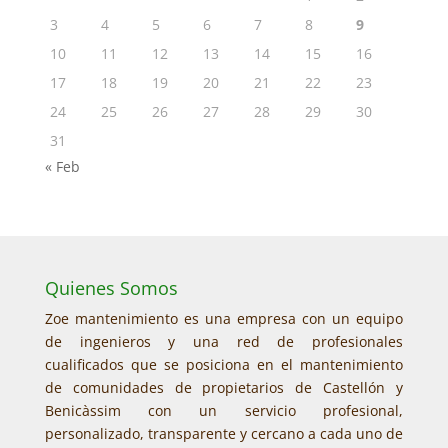
3
4
5
6
7
8
9
10
11
12
13
14
15
16
17
18
19
20
21
22
23
24
25
26
27
28
29
30
31
« Feb
Quienes Somos
Zoe mantenimiento es una empresa con un equipo
de ingenieros y una red de profesionales
cualificados que se posiciona en el mantenimiento
de comunidades de propietarios de Castellón y
Benicàssim con un servicio profesional,
personalizado, transparente y cercano a cada uno de